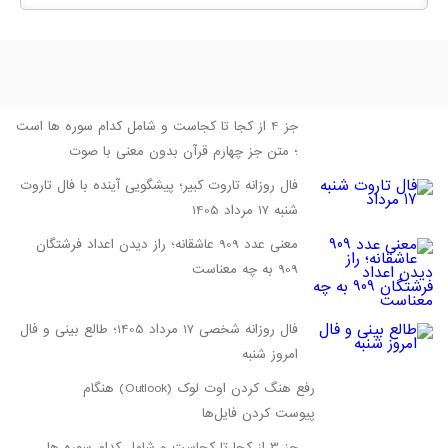
جز 4 از کجا تا کجاست و شامل کدام سوره ها است
؛ متن جز چهارم قرآن بدون معنی با صوت
فال روزانه تاروت کبیر؛ پیشگویی آینده با فال تاروت
شنبه 17 مرداد 1405
معنی عدد 909 عاشقانه؛ راز دیدن اعداد فرشتگان
909 به چه معناست
فال روزانه شخصی 17 مرداد 1405؛ طالع بینی و فال
امروز شنبه
رفع هنگ کردن اوت لوک (Outlook) هنگام
پیوست کردن فایل‌ها
جز 3 از کجا تا کجاست و شامل کدام سوره ها