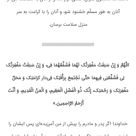
آنان به طور مسلّم خشنود شو، و آنان را با کرامت به سر
منزل سلامت برسان.
///////////////////////////////////////////
اللَّهُمَّ وَ إِنْ سَبَقَتْ مَغْفِرَتُک لَهُمَا فَشَفِّعْهُمَا فِی، وَ إِنْ سَبَقَتْ مَغْفِرَتُک
لِی فَشَفِّعْنِی فِیهِمَا حَتَّی نَجْتَمِعَ بِرَأْفَتِک فِی‌دار کرَامَتِک وَ مَحَلِّ
مَغْفِرَتِک وَ رَحْمَتِک، إِنَّک ذُو الْفَضْلِ الْعَظِیمِ، وَ الْمَنِّ الْقَدِیمِ، وَ أَنْتَ
أَرْحَمُ الرَّاحِمِینَ.»
خداوندا اگر پدر و مادرم را پیش از من آمرزیده‌ای پس ایشان را