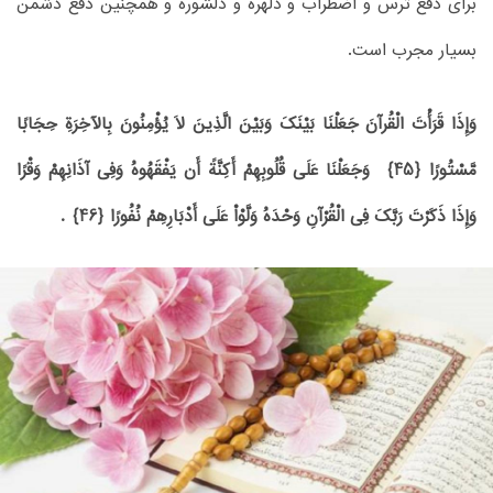
برای دفع ترس و اضطراب و دلهره و دلشوره و همچنین دفع دشمن
بسیار مجرب است.
وَإِذَا قَرَأْتَ الْقُرآنَ جَعَلْنَا بَیْنَکَ وَبَیْنَ الَّذِینَ لاَ یُؤْمِنُونَ بِالآخِرَةِ حِجَابًا
مَّسْتُورًا ﴿45﴾ وَجَعَلْنَا عَلَى قُلُوبِهِمْ أَکِنَّةً أَن یَفْقَهُوهُ وَفِی آذَانِهِمْ وَقْرًا
وَإِذَا ذَکَرْتَ رَبَّکَ فِی الْقُرْآنِ وَحْدَهُ وَلَّوْاْ عَلَى أَدْبَارِهِمْ نُفُورًا ﴿46﴾ .