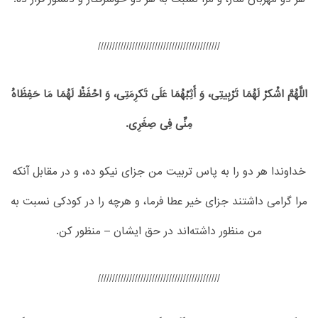
///////////////////////////////////////////
اللَّهُمَّ اشْکرْ لَهُمَا تَرْبِیتِی، وَ أَثِبْهُمَا عَلَی تَکرِمَتِی، وَ احْفَظْ لَهُمَا مَا حَفِظَاهُ
مِنِّی فِی صِغَرِی.
خداوندا هر دو را به پاس تربیت من جزای نیکو ده، و در مقابل آنکه
مرا گرامی داشتند جزای خیر عطا فرما، و هرچه را در کودکی نسبت به
من منظور داشته‌اند در حق ایشان – منظور کن.
///////////////////////////////////////////