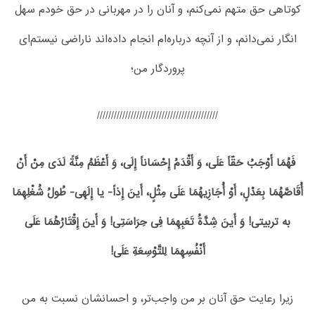
کوتاهی حق متهم نمی‌کنم، و آنان را در مهربانی در حق خودم سهل
انگار نمی‌دانم، و از آنچه درباره‌ام انجام داده‌اند ناراضی نیستم‌ای
پروردگار من؛
///////////////////////////////////////////
فَهُمَا أَوْجَبُ حَقّاً عَلَی، وَ أَقْدَمُ إِحْسَاناً إِلَی، وَ أَعْظَمُ مِنَّةً لَدَی مِنْ أَنْ
أُقَاصَّهُمَا بِعَدْلٍ، أَوْ أُجَازِیهُمَا عَلَی مِثْلٍ، أَینَ إِذاً- یا إِلَهِی- طُولُ شُغْلِهِمَا
به تربیتی! وَ أَینَ شِدَّةُ تَعَبِهِمَا فِی حِرَاسَتِی! وَ أَینَ إِقْتَارُهُمَا عَلَی
أَنْفُسِهِمَا لِلتَّوْسِعَةِ عَلَی!
زیرا رعایت حق آنان بر من واجب‌تر، و احسانشان نسبت به من