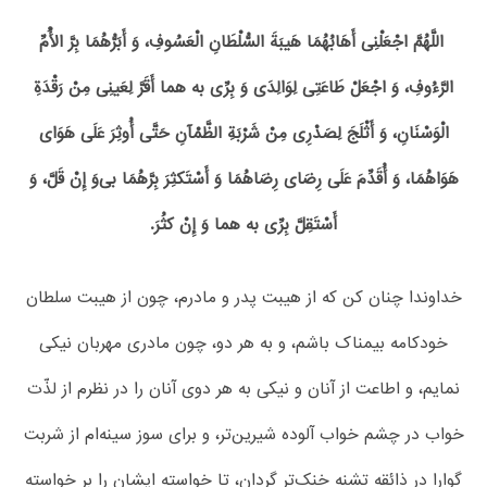
اللَّهُمَّ اجْعَلْنِی أَهَابُهُمَا هَیبَةَ السُّلْطَانِ الْعَسُوفِ، وَ أَبَرُّهُمَا بِرَّ الْأُمِّ
الرَّءُوفِ، وَ اجْعَلْ طَاعَتِی لِوَالِدَی وَ بِرِّی به هما أَقَرَّ لِعَینِی مِنْ رَقْدَةِ
الْوَسْنَانِ، وَ أَثْلَجَ لِصَدْرِی مِنْ شَرْبَةِ الظَّمْآنِ حَتَّی أُوثِرَ عَلَی هَوَای
هَوَاهُمَا، وَ أُقَدِّمَ عَلَی رِضَای رِضَاهُمَا وَ أَسْتَکثِرَ بِرَّهُمَا بی‌وَ إِنْ قَلَّ، وَ
أَسْتَقِلَّ بِرِّی به هما وَ إِنْ کثُرَ.
خداوندا چنان کن که از هیبت پدر و مادرم، چون از هیبت سلطان
خودکامه بیمناک باشم، و به هر دو، چون مادری مهربان نیکی
نمایم، و اطاعت از آنان و نیکی به هر دوی آنان را در نظرم از لذّت
خواب در چشم خواب آلوده شیرین‌تر، و برای سوز سینه‌ام از شربت
گوارا در ذائقه تشنه خنک‌تر گردان، تا خواسته ایشان را بر خواسته