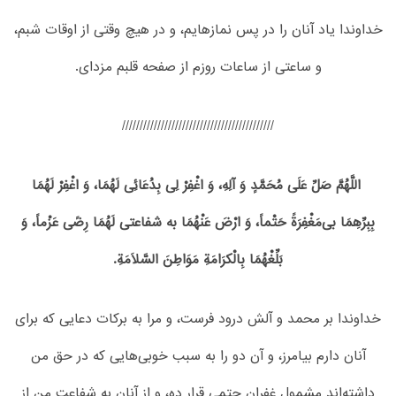
خداوندا یاد آنان را در پس نمازهایم، و در هیچ وقتی از اوقات شبم،
و ساعتی از ساعات روزم از صفحه قلبم مزدای.
///////////////////////////////////////////
اللَّهُمَّ صَلِّ عَلَی مُحَمَّدٍ وَ آلِهِ، وَ اغْفِرْ لِی بِدُعَائِی لَهُمَا، وَ اغْفِرْ لَهُمَا
بِبِرِّهِمَا بی‌مَغْفِرَةً حَتْماً، وَ ارْضَ عَنْهُمَا به شفاعتی لَهُمَا رِضًی عَزْماً، وَ
بَلِّغْهُمَا بِالْکرَامَةِ مَوَاطِنَ السَّلَامَةِ.
خداوندا بر محمد و آلش درود فرست، و مرا به برکات دعایی که برای
آنان دارم بیامرز، و آن دو را به سبب خوبی‌هایی که در حق من
داشته‌اند مشمول غفران حتمی قرار ده، و از آنان به شفاعت من از