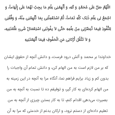
اللَّهُمَّ صَلِّ عَلَی مُحَمَّدٍ وَ آلِهِ، وَ أَلْهِمْنِی عِلْمَ مَا یجِبُ لَهُمَا عَلَی إِلْهَاماً، وَ
اجْمَعْ لِی عِلْمَ ذَلِک کلِّهِ تَمَاماً، ثُمَّ اسْتَعْمِلْنِی بِمَا تُلْهِمُنِی مِنْهُ، وَ وَفِّقْنِی
لِلنُّفُوذِ فِیمَا تُبَصِّرُنِی مِنْ عِلْمِهِ حَتَّی لَا یفُوتَنِی اسْتِعْمَالُ شَیءٍ عَلَّمْتَنِیهِ،
وَ لَا تَثْقُلَ أَرْکانِی عَنِ الْحَفُوفِ فِیمَا أَلْهَمْتَنِیهِ
خداوندا بر محمد و آلش درود فرست، و دانش آنچه از حقوق ایشان
که بر من لازم است به من الهام کن، و دانش تمام آن واجبات را
بدون کم و زیاد برایم فراهم نما، آنگاه مرا به آنچه در این زمینه به
من الهام کرده‌ای به کار گیر، و توفیقم ده تا نسبت به آنچه به من
بصیرت می‌دهی اقدام کنم، تا به کار بستن چیزی از آنچه به من
تعلیم داده‌ای از دستم نرود، و ارکان بدنم از خدمتی که مرا به آن