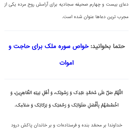
دعای بیست و چهارم صحیفه سجادیه برای آرامش روح مرده یکی از
مجرب ترین دعاها عنوان شده است.
حتما بخوانید:
خواص سوره ملک برای حاجت و
اموات
اللَّهُمَّ صَلِّ عَلَی مُحَمَّدٍ عَبْدِک وَ رَسُولِک، وَ أَهْلِ بَیتِهِ الطَّاهِرِینَ، وَ
اخْصُصْهُمْ بِأَفْضَلِ صَلَوَاتِک وَ رَحْمَتِک وَ بَرَکاتِک وَ سَلَامِک.
خداوندا بر محمّد بنده و فرستاده‌ات و بر خاندان پاکش درود