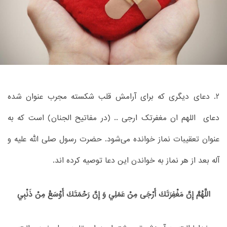
2. دعای دیگری که برای آرامش قلب شکسته مجرب عنوان شده
دعای اللهم ان مغفرتک ارجی .. (در مفاتیح الجنان) است که به
عنوان تعقیبات نماز خوانده می‌شود. حضرت رسول صلى الله عليه و
آله بعد از هر نماز به خواندن این دعا توصیه کرده اند.
اللَّهُمَّ إِنَّ مَغْفِرَتَكَ أَرْجَى مِنْ عَمَلِي وَ إِنَّ رَحْمَتَكَ أَوْسَعُ مِنْ ذَنْبِي‏