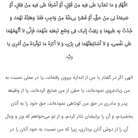
اللَّهُمَّ وَ مَا تَعَدَّیا عَلَی فِیهِ مِنْ قَوْلٍ، أَوْ أَسْرَفَا عَلَی فِیهِ مِنْ فِعْلٍ، أَوْ
ضَیعَاهُ لِی مِنْ حَقٍّ، أَوْ قَصَّرَا بی‌عَنْهُ مِنْ وَاجِبٍ فَقَدْ وَهَبْتُهُ لَهُمَا، وَ
جُدْتُ بِهِ عَلَیهِمَا وَ رَغِبْتُ إِلَیک فِی وَضْعِ تَبِعَتِهِ عَنْهُمَا، فَإِنِّی لَا أَتَّهِمُهُمَا
عَلَی نَفْسِی، وَ لَا أَسْتَبْطِئُهُمَا فِی بِرِّی، وَ لَا أَکرَهُ مَا تَوَلَّیاهُ مِنْ أَمْرِی یا
رَبِّ.
الهی اگر در گفتار با من از اندازه بیرون رفته‌اند، یا در عملی نسبت به
من زیاده‌روی نموده‌اند، یا حقی از من ضایع کرده‌اند، یا از وظیفه
پدر و مادری در حق من کوتاهی نموده‌اند، حق خود را به آنان
بخشیدم، و آن را برایشان نثار کردم، و از تو می‌خواهم که وزر و وبال
آن را از دوش آنان برداری، زیرا که من نسبت به خود آنان را در