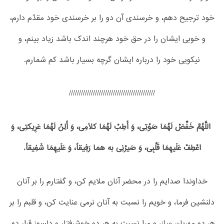
خود ترجیح دهم، و خرسندی آن دو را بر خرسندی خود مقدّم دارم،
و خوبی ایشان را در حق خود هرچند اندک باشد زیاد بینم، و
نیکویی خود را درباره ایشان گرچه بسیار باشد کم شمارم.
///////////////////////////////////////////
اللَّهُمَّ خَفِّضْ لَهُمَا صَوْتِی، وَ أَطِبْ لَهُمَا کلَامِی، وَ أَلِنْ لَهُمَا عَرِیکتِی، وَ
اعْطِفْ عَلَیهِمَا قَلْبِی، وَ صَیرْنِی به هما رَفِیقاً، وَ عَلَیهِمَا شَفِیقاً.
خداوندا صدایم را در محضر آنان ملایم کن، و گفتارم را بر آنان
دلنشین فرما، و خویم را نسبت به آنان نرمی عنایت کن، و قلبم را بر
هر دو مهربان ساز، و مرا نسبت به هر دو خوشرفتار و دلسوز قرار ده.