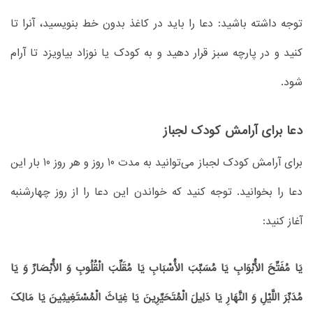
توجه داشته باشید: دعا را باید در کاغذ بدون خط بنویسید، آنرا تا
کنید و در پارچه سبز قرار دهید و به کودک یا نوزاد بیاویزد تا آرام
شود.
دعا برای آرامش کودک لجباز
برای آرامش کودک لجباز می‌توانید به مدت 10 روز و هر روز 10 بار این
دعا را بخوانید. توجه کنید که خواندن این دعا را از روز چهارشنبه
آغاز کنید:
یَا مُفَتِّحَ‏ الْأَبْوَابِ‏ یَا مُسَبِّبَ‏ الْأَسْبَابِ‏ یَا مُقَلِّبَ‏ الْقُلُوبِ‏ وَ الْأَبْصَارِّ وَ یَا
مُدَبِّرَ اللَّیْلِ وَ النَّهَارِ یَا دَلِیلَ‏ الْمُتَحَیِّرِینَ‏ یَا غِیَاثَ‏ الْمُسْتَغِیثِینَ‏ یَا مَالِکَ‏