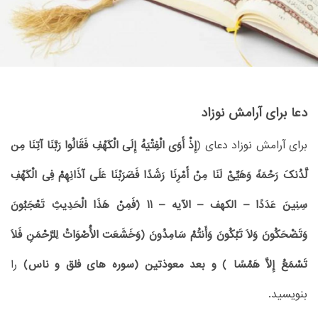
دعا برای آرامش نوزاد
برای آرامش نوزاد دعای (
إِذْ أَوَى الْفِتْیَهُ إِلَى الْکَهْفِ فَقَالُوا رَبَّنَا آتِنَا مِن
لَّدُنکَ رَحْمَهً وَهَیِّئْ لَنَا مِنْ أَمْرِنَا رَشَدًا فَضَرَبْنَا عَلَى آذَانِهِمْ فِی الْکَهْفِ
سِنِینَ عَدَدًا – الکهف – الآیه – 11 (َفَمِنْ هَذَا الْحَدِیثِ تَعْجَبُونَ
وَتَضْحَکُونَ وَلَا تَبْکُونَ وَأَنتُمْ سَامِدُونَ (وَخَشَعَت الْأَصْوَاتُ لِلرَّحْمَنِ فَلَا
تَسْمَعُ إِلَّا هَمْسًا ) و بعد معوذتین (سوره های فلق و ناس)
را
بنویسید.