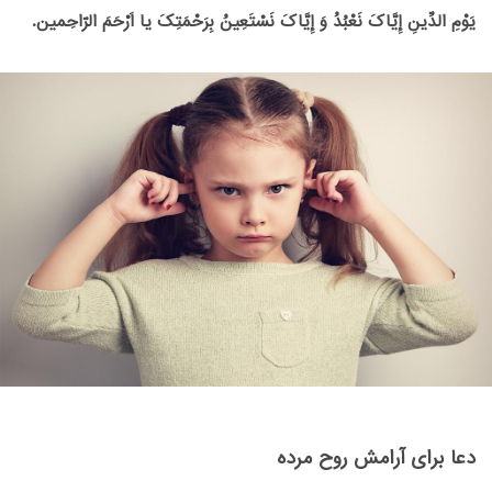
یَوْمِ‏ الدِّینِ‏ إِیَّاکَ‏ نَعْبُدُ وَ إِیَّاکَ‏ نَسْتَعِینُ‏ بِرَحْمَتِکَ یا اَرْحَمَ الرّاحِمین.
دعا برای آرامش روح مرده