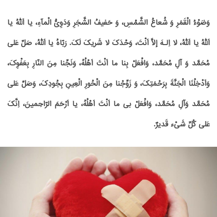
وَضَوْءُ الْقَمَرِ وَ شُعاعُ الشَّمْسِ، وَ حَفیفُ الشَّجَرِ وَدَوِىُّ الْمآءِ، یا اَللهُ یا
اَللهُ یا اَللهُ، لا اِلـهَ إلاَّ اَنْتَ، وَحْدَکَ لا شَریکَ لَکَ. رَبّاهُ یا اَللهُ، صَلِّ عَلى
مُحَمَّد وَ آلِ مُحَمَّد، وَافْعَلْ بِنا ما اَنْتَ اَهْلُهُ، وَنَجِّنا مِنَ النّارِ بِعَفْوِکَ،
وَاَدْخِلْنَا الْجَنَّةَ بِرَحْمَتِکَ، وَ زَوِّجْنا مِنَ الْحُورِ الْعِینِ بِجُودِکَ، وَصَلِّ عَلى
مُحَمَّد وَآلِ مُحَمَّد، وَافْعَلْ بى ما اَنْتَ اَهْلُهُ، یا اَرْحَمَ الرّاحِمینَ، اِنَّکَ
عَلى کُلِّ شَىْء قَدیرٌ.