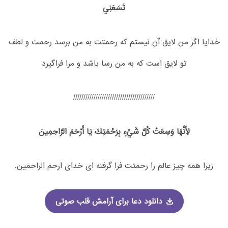
تَسَعَنِي‏
خدايا اگر من لايق آن نيستم كه رحمتت به من برسد رحمت و لطف
تو لايق است كه به من رسا باشد و مرا فراگيرد
////////////////////////////////////////
لِأَنَّهَا وَسِعَتْ كُلَّ شَيْ‏ءٍ بِرَحْمَتِكَ يَا أَرْحَمَ الرَّاحِمِينَ‏
زيرا همه چيز عالم را رحمتت فرا گرفته اى خداى ارحم الراحمين.
دانلود دعا برای آرامش قلب صوتی