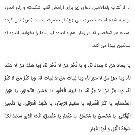
1. از کتاب بلدالامین دعای زیر برای آرامش قلب شکسته و رفع اندوه
توصیه شده است.حضرت علی (ع) از حضرت محمد (ص) نقل کرده
است: هر شخصی که در زمان غم و اندوه این دعا را بخواند، اندوه او
تسکین پیدا می کند.
یا عِمادَ مَنْ لا عِمادَ لَهُ، وَ یا ذُخْرَ مَنْ لا ذُخْرَ لَهُ، وَیا سَنَدَ مَنْ لا سَنَدَ
لَهُ. وَیا حِرْزَ مَنْ لا حِرْزَ لَهُ، وَیا غِیاثَ مَنْ لا غِیاثَ لَهُ، وَیا کَنْزَ مَنْ لا کَنْزَ
لَهُ، وَیا عِزَّ مَنْ لا عِزَّ لَهُ، یا کَریمَ الْعَفْوِ، یا حَسَنَ التَّجاوُزِ، یا عَوْنَ
الضُّعَفآءِ، یا کَنْزَ الْفُقَرآءِ، یا عَظیمَ الرَّجآءِ، یا مُنْقِذَ الْغَرْقى، یا مُنْجِىَ
الْهَلْکى. یا مُحْسِنُ یا مُجْمِلُ، یا مُنْعِمُ یا مُفْضِلُ، اَنْتَ الَّذى سَجَدَ لَکَ
سَوادُ اللَّیْلِ وَ نُورُ النَّهارِ