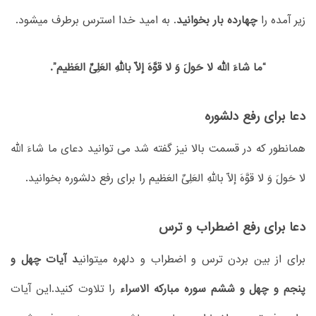
زیر آمده را
چهارده بار بخوانید
. به امید خدا استرس برطرف میشود.
“ما شاءَ الله لا حَولَ وَ لا قوَّهَ إلّا باللهِ العَلِیِّ العَظیم”.
دعا برای رفع دلشوره
همانطور که در قسمت بالا نیز گفته شد می توانید دعای ما شاءَ الله
لا حَولَ وَ لا قوَّهَ إلّا باللهِ العَلِیِّ العَظیم را برای رفع دلشوره بخوانید.
دعا برای رفع اضطراب و ترس
برای از بین بردن ترس و اضطراب و دلهره میتوانی
د آیات چهل و
پنجم و چهل و ششم سوره مبارکه الاسراء
را تلاوت کنید.این آیات