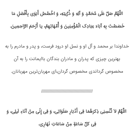
اللَّهُمَّ صَلِّ عَلَی مُحَمَّدٍ وَ آلِهِ وَ ذُرِّیتِهِ، وَ اخْصُصْ أَبَوَی بِأَفْضَلِ مَا
خَصَصْتَ بِهِ آبَاءَ عِبَادِک الْمُؤْمِنِینَ وَ أُمَّهَاتِهِمْ، یا أَرْحَمَ الرَّاحِمِینَ.
خداوندا بر محمد و آل او و نسل او درود فرست، و پدر و مادرم را به
بهترین چیزی که پدران و مادران بندگان باایمانت را به آن
مخصوص گرداندی مخصوص گردان،‌ای مهربان‌ترین مهربانان.
///////////////////////////////////////////
اللَّهُمَّ لَا تُنْسِنِی ذِکرَهُمَا فِی أَدْبَارِ صَلَوَاتِی، وَ فِی إِنًی مِنْ آنَاءِ لَیلِی، وَ
فِی کلِّ سَاعَةٍ مِنْ سَاعَاتِ نَهَارِی.