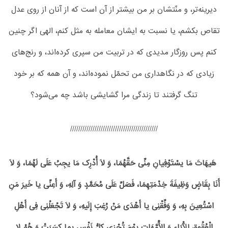
دیرینه‌تر، و منّتشان بر من بیشتر از آن است که از آنان از روی عدل
تقاص بکشم، یا نسبت به ایشان معامله به مثل کنم، الهی اگر چنین
کنم پس روزگار مدیدی که در تربیت من سپری کرده‌اند، و رنج‌های
زیادی که در نگاهداری من تحمّل نموده‌اند، و آن همه که بر خود
تنگ گرفتند تا زندگی مرا گشایشی باشد چه می‌شود؟
///////////////////////////////////////////
هَیهَاتَ مَا یسْتَوْفِیانِ مِنِّی حَقَّهُمَا، وَ لَا أُدْرِک مَا یجِبُ عَلَی لَهُمَا، وَ لَا
أَنَا بِقَاضٍ وَظِیفَةَ خِدْمَتِهِمَا، فَصَلِّ عَلَی مُحَمَّدٍ وَ آلِهِ، وَ أَعِنِّی یا خَیرَ مَنِ
اسْتُعِینَ بِهِ، وَ وَفِّقْنِی یا أَهْدَی مَنْ رُغِبَ إِلَیهِ، وَ لَا تَجْعَلْنِی فِی أَهْلِ
الْعُقُوقِ لِلْآبَاءِ وَ الْأُمَّهَاتِ یوْمَ تُجْزی کلُّ نَفْسٍ بِما کسَبَتْ وَ هُمْ لا