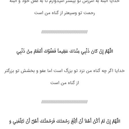
خدايا البته به آمرزش تو بيشتر اميدوارم تا به عمل خود و البته
رحمت تو وسيعتر از گناه من است
////////////////////////////////////////
اللَّهُمَّ إِنْ كَانَ ذَنْبِي عِنْدَكَ عَظِيماً فَعَفْوُكَ أَعْظَمُ مِنْ ذَنْبِي‏
خدايا اگر چه گناه من نزد تو بزرگ است اما عفو و بخشش تو بزرگتر
از گناه من است
////////////////////////////////////////
اللَّهُمَّ إِنْ لَمْ أَكُنْ أَهْلاً أَنْ أَبْلُغَ رَحْمَتَكَ فَرَحْمَتُكَ أَهْلٌ أَنْ تَبْلُغَنِي وَ