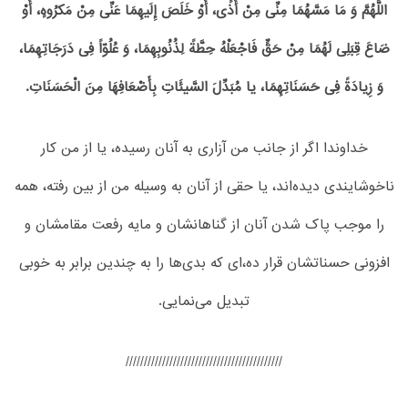
اللَّهُمَّ وَ مَا مَسَّهُمَا مِنِّی مِنْ أَذًی، أَوْ خَلَصَ إِلَیهِمَا عَنِّی مِنْ مَکرُوهٍ، أَوْ
ضَاعَ قِبَلِی لَهُمَا مِنْ حَقٍّ فَاجْعَلْهُ حِطَّةً لِذُنُوبِهِمَا، وَ عُلُوّاً فِی دَرَجَاتِهِمَا،
وَ زِیادَةً فِی حَسَنَاتِهِمَا، یا مُبَدِّلَ السَّیئَاتِ بِأَضْعَافِهَا مِنَ الْحَسَنَاتِ.
خداوندا اگر از جانب من آزاری به آنان رسیده، یا از من کار
ناخوشایندی دیده‌اند، یا حقی از آنان به وسیله من از بین رفته، همه
را موجب پاک شدن آنان از گناهانشان و مایه رفعت مقامشان و
افزونی حسناتشان قرار ده،‌ای که بدی‌ها را به چندین برابر به خوبی
تبدیل می‌نمایی.
///////////////////////////////////////////