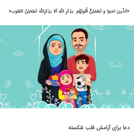
«الذّینَ امَنوا و تَطمَئِنُّ قُلوبُهُم بذِکرِ اللهِ اَلا بذِکرِالله تَطمَئِنُ القلوب»
دعا برای آرامش قلب شکسته