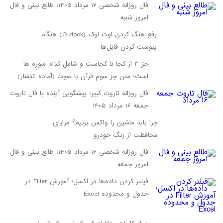
فال روزانه شخصی 17 مرداد 1405؛ طالع بینی و فال
امروز شنبه
رفع هنگ کردن اوت لوک (Outlook) هنگام
پیوست کردن فایل‌ها
جز 3 از کجا تا کجاست و شامل کدام سوره ها
است؛ متن جز سوم قرآن با صوت (آماده انتشار)
فال روزانه تاروت کبیر؛ پیشگویی آینده با فال تاروت
جمعه 16 مرداد 1405
چرا باید ماشین را واکس بزنیم؟ مزایای
محافظت از رنگ خودرو
فال روزانه شخصی 16 مرداد 1405؛ طالع بینی و فال
امروز جمعه
فیلتر کردن داده‌ها در اکسل؛ آموزش Filter در
جدول و محدوده Excel