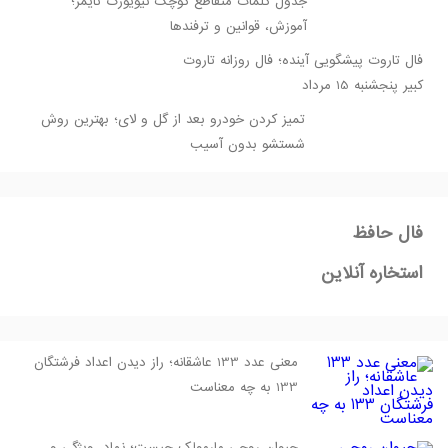
جدول کلمات متقاطع کوچک نیویورک تایمز؛
آموزش، قوانین و ترفندها
فال تاروت پیشگویی آینده؛ فال روزانه تاروت
کبیر پنجشنبه 15 مرداد
تمیز کردن خودرو بعد از گل و لای؛ بهترین روش
شستشو بدون آسیب
فال حافظ
استخاره آنلاین
معنی عدد 133 عاشقانه؛ راز دیدن اعداد فرشتگان
133 به چه معناست
حیوان روحی مارمولک چیست؛ نماد، ویژگی و