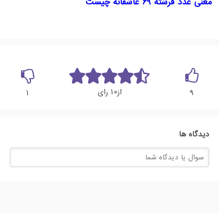
معنی عدد فرشته 69 عاشقانه چیست
10
از
رای
1
9
دیدگاه ها