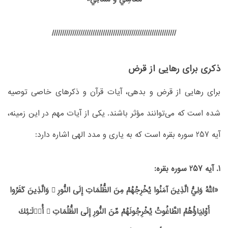
/////////////////////////////////////////////////////////////
ذکری برای رهایی از قرض
برای رهایی از قرض و بدهی، آیات قرآن و ذکرهای خاصی توصیه
شده است که می‌توانند مؤثر باشند. یکی از آیات مهم در این زمینه،
آیه 257 سوره بقره است که به یاری و مدد الهی اشاره دارد:
1. آیه 257 سوره بقره:
«اللّهُ وَلِيُّ الَّذِينَ آمَنُوا يُخْرِجُهُمْ مِنَ الظُّلُمَاتِ إِلَى النُّورِ ۖ وَالَّذِينَ كَفَرُوا
أَوْلِيَاؤُهُمُ الطَّاغُوتُ يُخْرِجُونَهُمْ مِّنَ النُّورِ إِلَى الظُّلُمَاتِ ۚ أُو۟لَـٰئِكَ