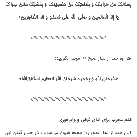
بِحَلَالِکَ‏ عَنْ‏ حَرَامِکَ‏ وَ بِطَاعَتِکَ‏ عَنْ‏ مَعْصِیَتِکَ‏ وَ بِفَضْلِکَ عَمَّنْ سِوَاکَ
یَا إِلَهَ الْعَالَمِینَ‏ وَ صَلَّى‏ اللَّهُ‏ عَلَى‏ مُحَمَّدٍ وَ آلِهِ‏ الطَّاهِرِینَ»
/////////////////////////////////////////////////////////////
هر روز بعد از نماز صبح 100 مرتبه بگویید:
«سُبحانِ اللهِ وَ بِحَمدِه سُبحانَ اللهِ العَظیمِ اَستَغفِرُاللهَ»
/////////////////////////////////////////////////////////////
ختم مجرب برای ادای قرض و وام فوری
این ختم از نماز صبح روز جمعه شروع می‌شود و در حین گفتن این