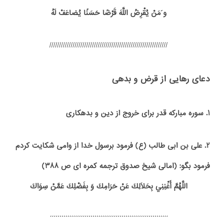
و َمَنْ يُقْرِضُ اللَّهَ قَرْضًا حَسَنًا یُضاعَفْ لَهُ
/////////////////////////////////////////////////////////////
دعای رهایی از قرض و بدهی
1. سوره مبارکه قدر برای خروج از دین و بدهکاری
2. على بن ابى طالب (ع) فرمود برسول خدا از وامى شكايت كردم
فرمود بگو: (امالی شیخ صدوق ترجمه کمره ای ص 388)
اللَّهُمَّ أَغْنِنِي بِحَلَالِكَ عَنْ حَرَامِكَ وَ بِفَضْلِكَ عَمَّنْ سِوَاكَ