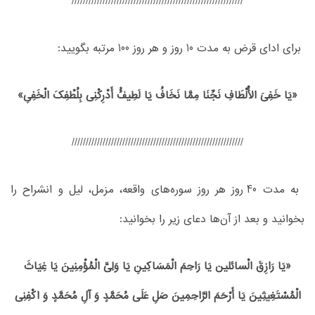
/////////////////////////////////////////////////////////////
برای ادای قرض به مدت 10 روز و هر روز 100 مرتبه بگویید:
«یَا خَفِیَ‏ الْأَلْطَافِ‏ نَجِّنَا مِمَّا نَخَافُ‏ یَا لَطِیفُ‏ُ أَدْرِکْنِی‏ بِلُطْفِکَ‏ الْخَفِیِ‏»
/////////////////////////////////////////////////////////////
به مدت 40 روز هر روز سوره‌های واقعه، مزمل، لیل و انشراح را
بخوانید و بعد از آن‌ها دعای زیر را بخوانید:
«یَا رَازِقَ‏ الْسائلین یَا رَاحِمَ الْمَسَاکِینِ یَا وَلِیَّ الْمُؤْمِنِینَ یَا غِیَاثَ‏
الْمُسْتَغِیثِینَ‏ یَا أَرْحَمَ‏ الرَّاحِمِینَ‏ صَلِ‏ عَلَى مُحَمَّدٍ وَ آلِ‏ مُحَمَّدٍ وَ اکْفِنِی‏