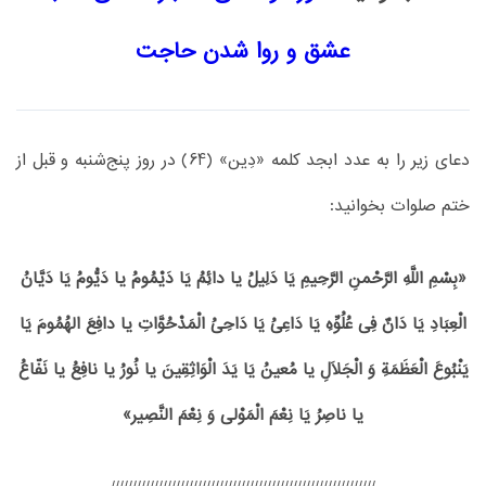
عشق و روا شدن حاجت
دعای زیر را به عدد ابجد کلمه «دِین» (64) در روز پنج‌شنبه و قبل از
ختم صلوات بخوانید:
«بِسْمِ اللَّهِ الرَّحْمنِ الرَّحِیمِ یَا دَلِیلُ یا دائِمُ یَا دَیْمُومُ یا دَیُّومُ یَا دَیَّانُ
الْعِبَادِ یَا دَانٌ فِی عُلُوِّهِ یَا دَاعِیُ یَا دَاحِیُ الْمَدْحُوَّاتِ یا دافِعَ الهُمُومَ یَا
یَنْبُوعَ‏ الْعَظَمَةِ وَ الْجَلَالِ یا مُعینُ یَا یَدَ الْوَاثِقِینَ یا نُورُ یا نافِعُ یا نَفّاعُ
یا ناصِرُ یَا نِعْمَ الْمَوْلى‏ وَ نِعْمَ النَّصِیر»