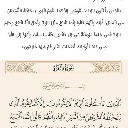
«الَّذِينَ يَأْكُلُونَ الرِّبَا لَا يَقُومُونَ إِلَّا كَمَا يَقُومُ الَّذِي يَتَخَبَّطُهُ الشَّيْطَانُ
مِنَ الْمَسِّ ۚ ذَٰلِكَ بِأَنَّهُمْ قَالُوا إِنَّمَا الْبَيْعُ مِثْلُ الرِّبَا ۗ وَأَحَلَّ اللَّهُ الْبَيْعَ وَحَرَّمَ
الرِّبَا ۗ فَمَن جَاءَهُ مَوْعِظَةٌ مِّن رَّبِّهِ فَانْتَهَىٰ فَلَهُ مَا سَلَفَ وَأَمْرُهُ إِلَى اللَّهِ ۚ
وَمَن عَادَ فَأُولَـٰئِكَ أَصْحَابُ النَّارِ هُمْ فِيهَا خَالِدُونَ»