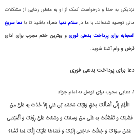
نزدیکی به خدا و درخواست کمک از او به منظور رهایی از مشکلات
مالی توصیه شده‌اند. با ما در
سلام دنیا
همراه باشید تا با
دعا سریع
العجابه برای پرداخت بدهی فوری
و بهترین ختم مجرب برای ادای
قرض و وام
آشنا شوید.
دعا برای پرداخت بدهی فوری
1. دعایی مجرب برای توسل به امام جواد
اللَّهُمَّ إِنِّی أَسْأَلُکَ بِحَقِ‏ وَلِیِّکَ‏ مُحَمَّدِ بْنِ‏ عَلِیٍ‏ إِلَّا جُدْتَ‏ بِهِ عَلَیَّ مِنْ
فَضْلِکَ وَ تَفَضَّلْتَ بِهِ عَلَى مَنْ وَسِعَکَ وَ وَسَّعْتَ
عَلَیَّ رِزْقَکَ وَ أَغْنَیْتَنِی
عَمَّنْ سِوَاکَ وَ جَعَلْتَ حَاجَتِی إِلَیْکَ وَ قَضَاهَا عَلَیْکَ إِنَّکَ لِمَا تَشَاءُ