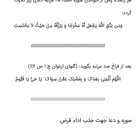
هر رکعت، پس از خواندن سوره حمد، 25 مرتبه دعای زیر تلاوت
گردد:
وَمَن یَتَّقِ اللَّهَ یَجْعَل لَّهُ مَخْرَجًا وَ یَرْزُقْهُ مِنْ حَیْثُ لَا یَحْتَسِبُ
/////////////////////////////////////////////////////////////
بعد از فراغ صد مرتبه بگوید: (گلهای ارغوان ج 1 ص 117)
اللَّهُمَ‏ أَغْنِنِی‏ بِغِناکَ وَ بِفَضْلِکَ عَمَّنْ سِوَاکَ َ یَا حَیُ‏ یَا قَیُّومُ
/////////////////////////////////////////////////////////////
سوره و دعا جهت جلب اداء قرض