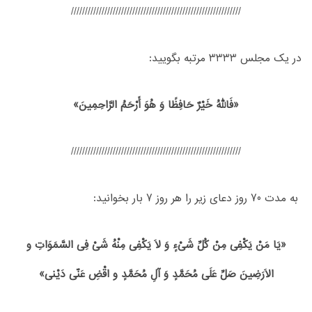
/////////////////////////////////////////////////////////////
در یک مجلس 3333 مرتبه بگویید:
«فَاللّهُ خَیْرٌ حَافِظًا وَ هُوَ أَرْحَمُ الرَّاحِمِینَ»
/////////////////////////////////////////////////////////////
به مدت 70 روز دعای زیر را هر روز 7 بار بخوانید:
«یَا مَنْ یَکْفِی مِنْ کُلِّ شَیْءٍ وَ لاَ یَکْفِی مِنْهُ شَیْ فِی السَّمَوَاتِ و
الاَرَضِینَ صَلِّ عَلَی مُحَمَّدٍ وَ آلِ مُحَمَّدٍ و اقْضِ عَنّی دَیْنی»