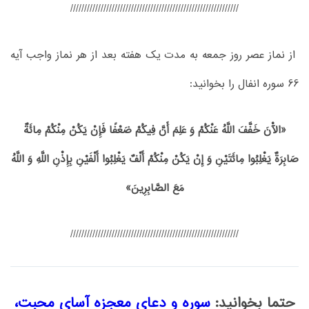
/////////////////////////////////////////////////////////////
از نماز عصر روز جمعه به مدت یک هفته بعد از هر نماز واجب آیه
66 سوره انفال را بخوانید:
«الْآنَ خَفَّفَ اللَّهُ عَنْکُمْ وَ عَلِمَ أَنَّ فِیکُمْ ضَعْفًا فَإِنْ یَکُنْ مِنْکُمْ مِائَةٌ
صَابِرَةٌ یَغْلِبُوا مِائَتَیْنِ وَ إِنْ یَکُنْ مِنْکُمْ أَلْفٌ یَغْلِبُوا أَلْفَیْنِ بِإِذْنِ اللَّهِ وَ اللَّهُ
مَعَ الصَّابِرِینَ»
/////////////////////////////////////////////////////////////
حتما بخوانید:
سوره و دعای معجزه آسای محبت،