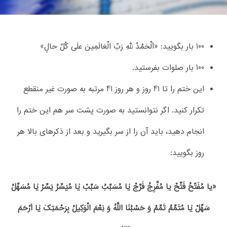
100 بار بگویید: «اَلْحَمْدُ للّهِ رَبِّ الْعَالَمِینَ علَی کُلِّ حالٍ»
100 بار صلوات بفرستید.
این ختم را تا 41 روز و هر روز 41 مرتبه به صورت غیر منقطع
تکرار کنید. اگر نتوانستید به صورت پشت سر هم این ختم را
انجام دهید، باید آن را از سر بگیرید و بعد از ذکر‌های بالا هر
روز بگویید:
«یا مُفَتّحُ فَتِّحْ یا مُفَّرِجُ فَرِّجْ یٰا مُسَبِّبُ سَبِّبْ یٰا مُیَسِّرُ یَسِّرْ یٰا مُسَهِّلُ
سَهِّلْ یٰا مُتَمِّمُ تَمِّمْ وَ حَسْبُنَا اللَّهُ‏ وَ نِعْمَ‏ الْوَکِیلُ‏ بِرَحْمَتِکَ یٰا اَرْحَمَ