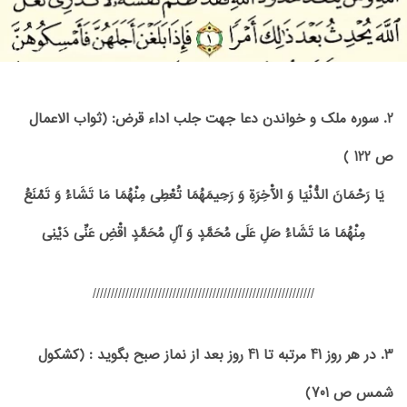
2. سوره ملک و خواندن دعا جهت جلب اداء قرض: (ثواب الاعمال
ص 122 )
یَا رَحْمَانَ الدُّنْیَا وَ الْآخِرَةِ وَ رَحِیمَهُمَا تُعْطِی مِنْهُمَا مَا تَشَاءُ وَ تَمْنَعُ‏
مِنْهُمَا مَا تَشَاءُ صَلِ‏ عَلَی‏ مُحَمَّدٍ وَ آلِ مُحَمَّدٍ اقْضِ عَنِّی دَیْنِی
/////////////////////////////////////////////////////////////
3. در هر روز 41 مرتبه تا 41 روز بعد از نماز صبح بگوید : (کشکول
شمس ص 701)