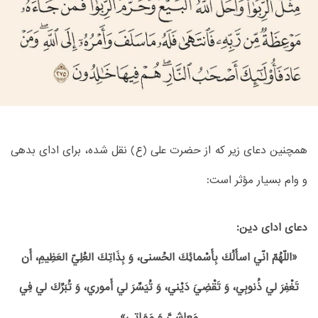
همچنین دعای زیر که از حضرت علی (ع) نقل شده، برای ادای بدهی
و وام بسیار مؤثر است:
دعای ادای دین:
«اللّهُمّ انّي اسأَلُكَ بِأَسْمائِكَ الحُسنى، وَ بِذَاتِكَ العُلِيّ العَظِيمِ، أَن
تَغْفِرَ لي ذُنوبِي، وَ تَقْضِيَ دَيْني، وَ تُيَسِّرَ لي أَموري، وَ تُبَرِّكَ لي فِي
مَعاشِيَّ وَ مَمَاتِي»