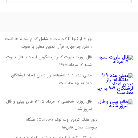
جز 4 از کجا تا کجاست و شامل کدام سوره ها است
؛ متن جز چهارم قرآن بدون معنی با صوت
فال روزانه تاروت کبیر؛ پیشگویی آینده با فال تاروت
شنبه 17 مرداد 1405
معنی عدد 909 عاشقانه؛ راز دیدن اعداد فرشتگان
909 به چه معناست
فال روزانه شخصی 17 مرداد 1405؛ طالع بینی و فال
امروز شنبه
رفع هنگ کردن اوت لوک (Outlook) هنگام
پیوست کردن فایل‌ها
جز 3 از کجا تا کجاست و شامل کدام سوره ها