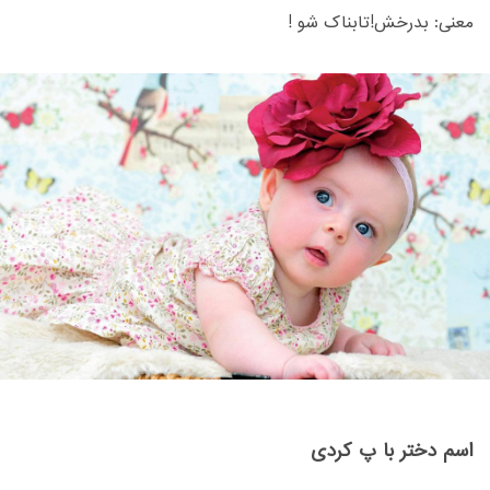
معنی: بدرخش!تابناک شو !
اسم دختر با پ کردی