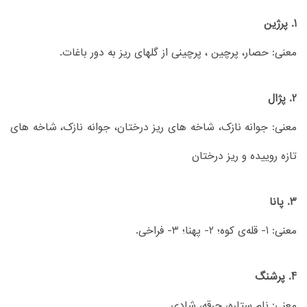
1. پرژین
معنی: حصار، پرچین ، پرچینی از گلهای ریز به دور باغات.
2. پژال
معنی: جوانه نازک، شاخه های ریز درختان، جوانه نازک، شاخه های
تازه روییده و ریز درختان
3. پانا
معنی: 1- قله‌ی کوه؛ 2- پهنا؛ 3- فراخی.
4. پرشنگ
معنی: نام ستاره، جرقه، شادی