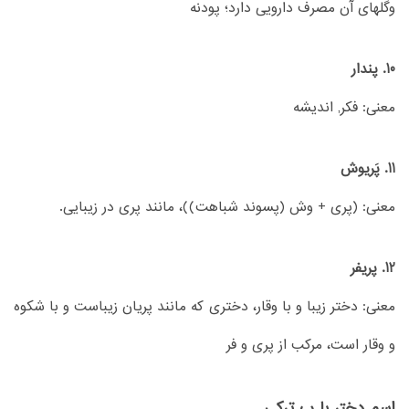
وگلهای آن مصرف دارویی دارد؛ پودنه
10. پندار
معنی: فکر, اندیشه
11. پَریوش
معنی: (پری + وش (پسوند شباهت))، مانند پری در زیبایی.
12. پریفر
معنی: دختر زیبا و با وقار، دختری که مانند پریان زیباست و با شکوه
و وقار است، مرکب از پری و فر
اسم دختر با پ ترکی