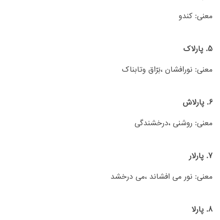
معنی: کندو
5. پارلاک
معنی: نورافشان ،بَرّاق وتابناک
6. پارلاش
معنی: روشنی ،درخشندگی
7. پارلار
معنی: نور می افشاند ،می درخشد
8. پارلا