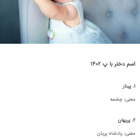
اسم دختر با پ 1402
1. پینار
معنی: چشمه
2. پریهان
معنی: پادشاه پریان