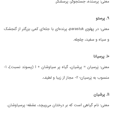
معنی: پرسنده، جستجوگر، پرسشگر.
9. پرستو
معنی: در پهلوی parastuk، پرنده‌ای با جثه‌ای کمی بزرگتر از گنجشک
و سیاه و سفید‌، چلچله.
10. پرسیانا
معنی: پَرسیان = پرشیان، گیاه پر سیاوشان + ا (پسوند نسبت)، 1-
منسوب به پَرسیان؛ 2- مجاز از زیبا و لطیف.
11. پرشیان
معنی: نام گیاهی است که بر درختان می‌پیچد، عشقه؛ پرسیاوشان.