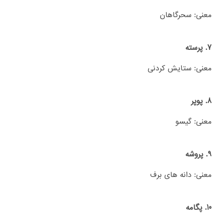
معنی: سحرگاهان
7. پرسته
معنی: ستایش کردنی
8. پوپر
معنی: گیسو
9. پروشه
معنی: دانه های برف
10. پگامه