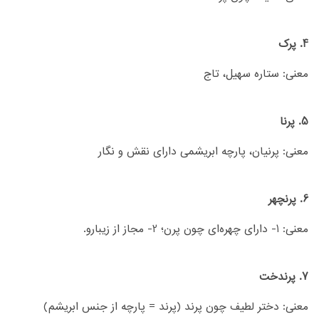
4. پرک
معنی: ستاره سهیل، تاج
5. پرنا
معنی: پرنیان، پارچه ابریشمی دارای نقش و نگار
6. پرنچهر
معنی: 1- دارای چهره‌ای چون پرن؛ 2- مجاز از زیبارو.
7. پرندخت
معنی: دختر لطیف چون پرند (پرند = پارچه از جنس ابریشم)