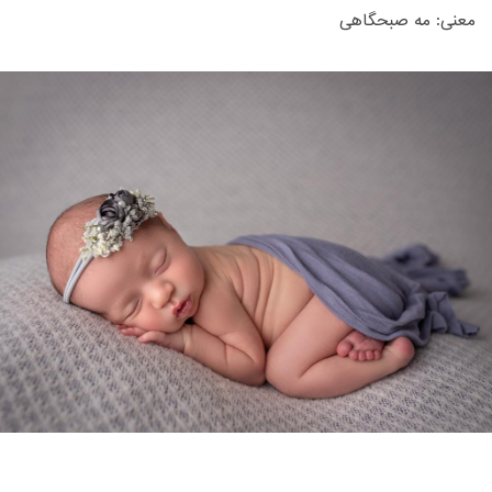
معنی: مه صبحگاهی