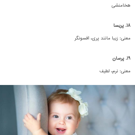
هخامنشی
18. پریسا
معنی: زیبا مانند پری، افسونگر
19. پرسان
معنی: نرم، لطیف