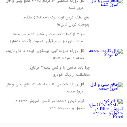
فال روزانه شخصی 17 مرداد 1405؛ طالع بینی و فال
امروز شنبه
رفع هنگ کردن اوت لوک (Outlook) هنگام
پیوست کردن فایل‌ها
جز 3 از کجا تا کجاست و شامل کدام سوره ها
است؛ متن جز سوم قرآن با صوت (آماده انتشار)
فال روزانه تاروت کبیر؛ پیشگویی آینده با فال تاروت
جمعه 16 مرداد 1405
چرا باید ماشین را واکس بزنیم؟ مزایای
محافظت از رنگ خودرو
فال روزانه شخصی 16 مرداد 1405؛ طالع بینی و فال
امروز جمعه
فیلتر کردن داده‌ها در اکسل؛ آموزش Filter در
جدول و محدوده Excel