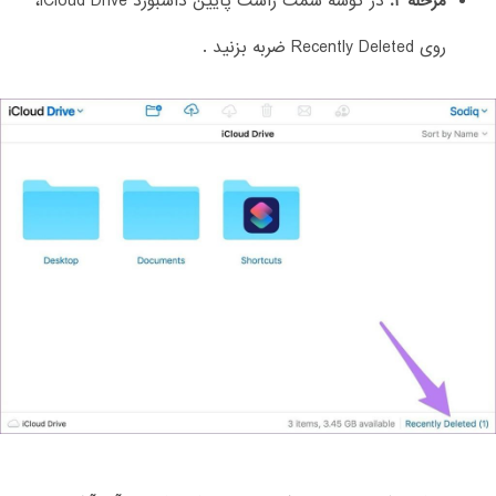
مرحله 2:
در گوشه سمت راست پایین داشبورد iCloud Drive،
روی Recently Deleted ضربه بزنید .