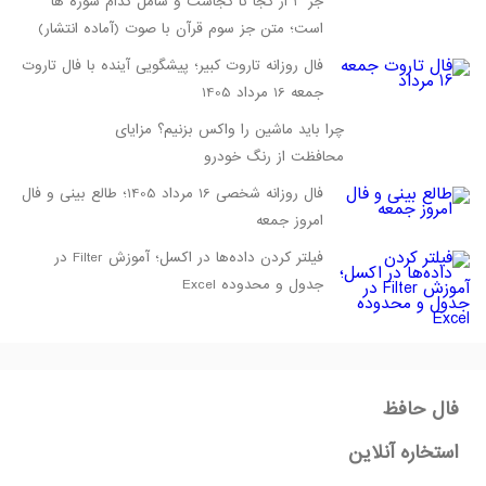
جز 3 از کجا تا کجاست و شامل کدام سوره ها
است؛ متن جز سوم قرآن با صوت (آماده انتشار)
فال روزانه تاروت کبیر؛ پیشگویی آینده با فال تاروت
جمعه 16 مرداد 1405
چرا باید ماشین را واکس بزنیم؟ مزایای
محافظت از رنگ خودرو
فال روزانه شخصی 16 مرداد 1405؛ طالع بینی و فال
امروز جمعه
فیلتر کردن داده‌ها در اکسل؛ آموزش Filter در
جدول و محدوده Excel
فال حافظ
استخاره آنلاین