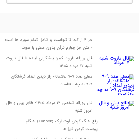
جز 4 از کجا تا کجاست و شامل کدام سوره ها است
؛ متن جز چهارم قرآن بدون معنی با صوت
فال روزانه تاروت کبیر؛ پیشگویی آینده با فال تاروت
شنبه 17 مرداد 1405
معنی عدد 909 عاشقانه؛ راز دیدن اعداد فرشتگان
909 به چه معناست
فال روزانه شخصی 17 مرداد 1405؛ طالع بینی و فال
امروز شنبه
رفع هنگ کردن اوت لوک (Outlook) هنگام
پیوست کردن فایل‌ها